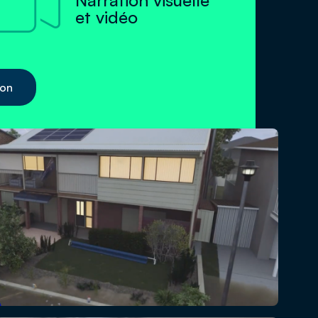

Narration visuelle
et vidéo
ion