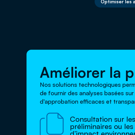
Optimiser les a
Améliorer la p
Nos solutions technologiques perme
de fournir des analyses basées sur 
d’approbation efficaces et transpa

Consultation sur le
préliminaires ou les
d’impact environne