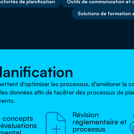
ctivités de planification
Outils de communication et
Solutions de formation 
lanification
ttent d’optimiser les processus, d’améliorer la 
les données afin de faciliter des processus de plan
rents.
Révision

s concepts
réglementaire et
 évaluations
processus
mental