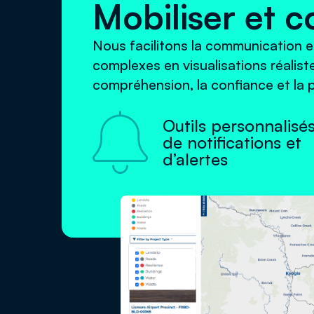
Mobiliser et
Nous facilitons la communication e
complexes en visualisations réalist
compréhension, la confiance et la p

Outils personnalisé
de notifications et
d’alertes