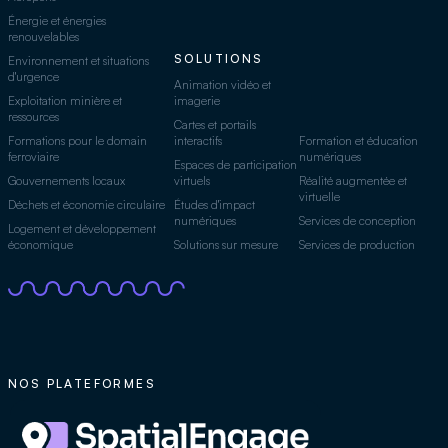
Énergie et énergies
renouvelables
SOLUTIONS
Environnement et situations
d'urgence
Animation vidéo et
Exploitation minière et
imagerie
ressources
Cartes et portails
Formations pour le domain
interactifs
Formation et éducation
ferroviaire
numériques
Espaces de participation
Gouvernements locaux
virtuels
Réalité augmentée et
virtuelle
Déchets et économie circulaire
Études d'impact
numériques
Services de conception
Logement et développement
économique
Solutions sur mesure
Services de production
NOS PLATEFORMES