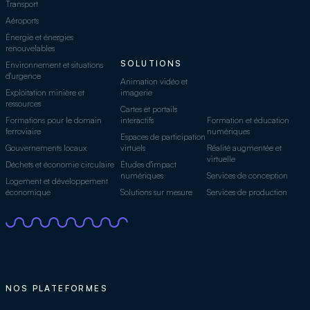
Transport
Aéroports
Énergie et énergies
renouvelables
SOLUTIONS
Environnement et situations
d'urgence
Animation vidéo et
Exploitation minière et
imagerie
ressources
Cartes et portails
Formations pour le domain
interactifs
Formation et éducation
ferroviaire
numériques
Espaces de participation
Gouvernements locaux
virtuels
Réalité augmentée et
virtuelle
Déchets et économie circulaire
Études d'impact
numériques
Services de conception
Logement et développement
économique
Solutions sur mesure
Services de production
NOS PLATEFORMES