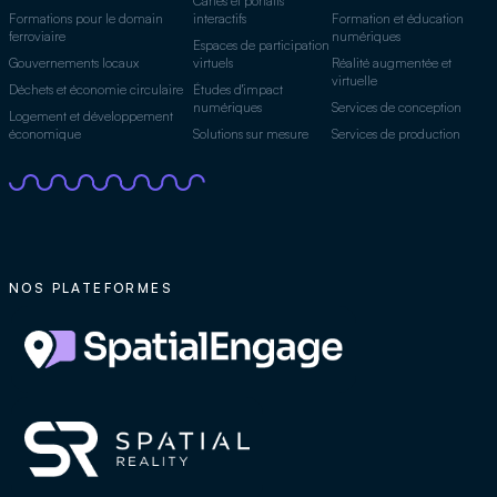
Cartes et portails
Formations pour le domain
interactifs
Formation et éducation
ferroviaire
numériques
Espaces de participation
Gouvernements locaux
virtuels
Réalité augmentée et
virtuelle
Déchets et économie circulaire
Études d'impact
numériques
Services de conception
Logement et développement
économique
Solutions sur mesure
Services de production
NOS PLATEFORMES