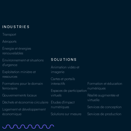
INDUSTRIES
Transport
Aéroports
Énergie et énergies
renouvelables
SOLUTIONS
Environnement et situations
d'urgence
Animation vidéo et
Exploitation minière et
imagerie
ressources
Cartes et portails
Formations pour le domain
interactifs
Formation et éducation
ferroviaire
numériques
Espaces de participation
Gouvernements locaux
virtuels
Réalité augmentée et
virtuelle
Déchets et économie circulaire
Études d'impact
numériques
Services de conception
Logement et développement
économique
Solutions sur mesure
Services de production