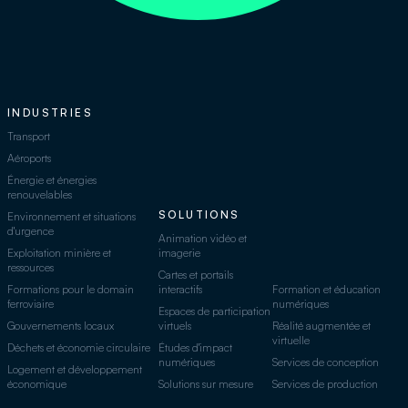
INDUSTRIES
Transport
Aéroports
Énergie et énergies
renouvelables
SOLUTIONS
Environnement et situations
d'urgence
Animation vidéo et
Exploitation minière et
imagerie
ressources
Cartes et portails
Formations pour le domain
interactifs
Formation et éducation
ferroviaire
numériques
Espaces de participation
Gouvernements locaux
virtuels
Réalité augmentée et
virtuelle
Déchets et économie circulaire
Études d'impact
numériques
Services de conception
Logement et développement
économique
Solutions sur mesure
Services de production