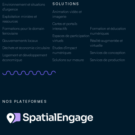
SOLUTIONS
Environnement et situations
d'urgence
Animation vidéo et
Exploitation minière et
imagerie
ressources
Cartes et portails
Formations pour le domain
interactifs
Formation et éducation
ferroviaire
numériques
Espaces de participation
Gouvernements locaux
virtuels
Réalité augmentée et
virtuelle
Déchets et économie circulaire
Études d'impact
numériques
Services de conception
Logement et développement
économique
Solutions sur mesure
Services de production
NOS PLATEFORMES