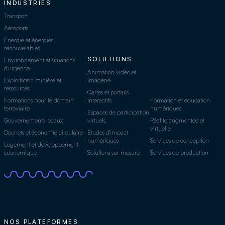
INDUSTRIES
Transport
Aéroports
Énergie et énergies
renouvelables
SOLUTIONS
Environnement et situations
d'urgence
Animation vidéo et
Exploitation minière et
imagerie
ressources
Cartes et portails
Formations pour le domain
interactifs
Formation et éducation
ferroviaire
numériques
Espaces de participation
Gouvernements locaux
virtuels
Réalité augmentée et
virtuelle
Déchets et économie circulaire
Études d'impact
numériques
Services de conception
Logement et développement
économique
Solutions sur mesure
Services de production
NOS PLATEFORMES