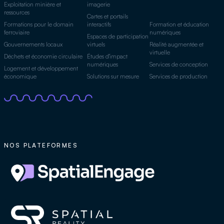
Exploitation minière et
imagerie
ressources
Cartes et portails
Formations pour le domain
interactifs
Formation et éducation
ferroviaire
numériques
Espaces de participation
Gouvernements locaux
virtuels
Réalité augmentée et
virtuelle
Déchets et économie circulaire
Études d'impact
numériques
Services de conception
Logement et développement
économique
Solutions sur mesure
Services de production
NOS PLATEFORMES